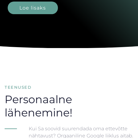
Loe lisaks
TEENUSED
Personaalne
lähenemine!
Kui Sa soovid suurendada oma ettevõtte
nähtavust? Orgaaniline Google liiklus aitab.