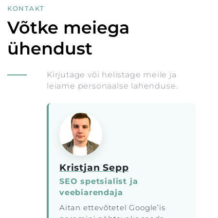
KONTAKT
Võtke meiega
ühendust
Kirjutage või helistage meile ja
leiame personaalse lahenduse.
Kristjan Sepp
SEO spetsialist ja
veebiarendaja
Aitan ettevõtetel Google’is