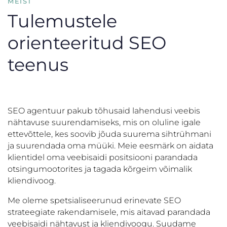
MEIST
Tulemustele
orienteeritud SEO
teenus
SEO agentuur pakub tõhusaid lahendusi veebis
nähtavuse suurendamiseks, mis on oluline igale
ettevõttele, kes soovib jõuda suurema sihtrühmani
ja suurendada oma müüki. Meie eesmärk on aidata
klientidel oma veebisaidi positsiooni parandada
otsingumootorites ja tagada kõrgeim võimalik
kliendivoog.
Me oleme spetsialiseerunud erinevate SEO
strateegiate rakendamisele, mis aitavad parandada
veebisaidi nähtavust ja kliendivoogu. Suudame