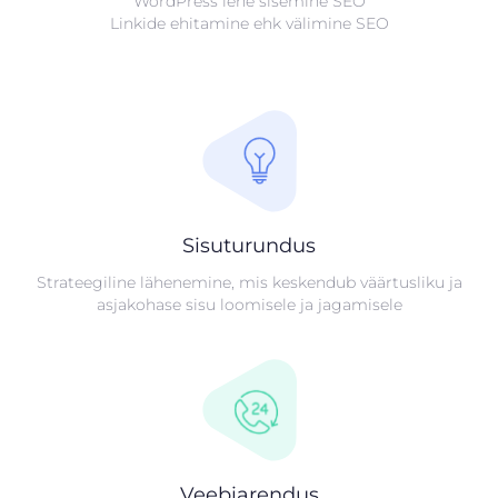
WordPress lehe sisemine SEO
Linkide ehitamine ehk välimine SEO
Sisuturundus
Strateegiline lähenemine, mis keskendub väärtusliku ja
asjakohase sisu loomisele ja jagamisele
Veebiarendus