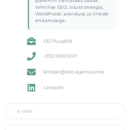
paremini nähtavaks saada
tehnilise SEO, sisustrateegia,
WordPressi arenduse ja linkide
ehitamisega.
OÜ Puupõld
+372 5199 0017
kristjan@seo-agentuur.ee
LinkedIn