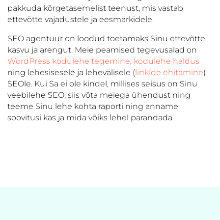
pakkuda kõrgetasemelist teenust, mis vastab
ettevõtte vajadustele ja eesmärkidele.
SEO agentuur on loodud toetamaks Sinu ettevõtte
kasvu ja arengut. Meie peamised tegevusalad on
WordPress kodulehe tegemine
,
kodulehe haldus
ning lehesisesele ja lehevälisele (
linkide ehitamine
)
SEOle. Kui Sa ei ole kindel, millises seisus on Sinu
veebilehe SEO, siis võta meiega ühendust ning
teeme Sinu lehe kohta raporti ning anname
soovitusi kas ja mida võiks lehel parandada.