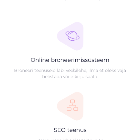
Online broneerimissüsteem
Broneeri teenuseid läbi veebilehe, ilma et oleks vaja
helistada või e-kirju saata.
SEO teenus