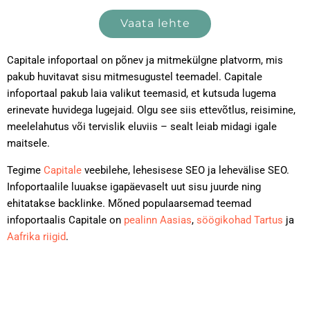
Vaata lehte
Capitale infoportaal on põnev ja mitmekülgne platvorm, mis
pakub huvitavat sisu mitmesugustel teemadel. Capitale
infoportaal pakub laia valikut teemasid, et kutsuda lugema
erinevate huvidega lugejaid. Olgu see siis ettevõtlus, reisimine,
meelelahutus või tervislik eluviis – sealt leiab midagi igale
maitsele.
Tegime
Capitale
veebilehe, lehesisese SEO ja lehevälise SEO.
Infoportaalile luuakse igapäevaselt uut sisu juurde ning
ehitatakse backlinke. Mõned populaarsemad teemad
infoportaalis Capitale on
pealinn Aasias
,
söögikohad Tartus
ja
Aafrika riigid
.