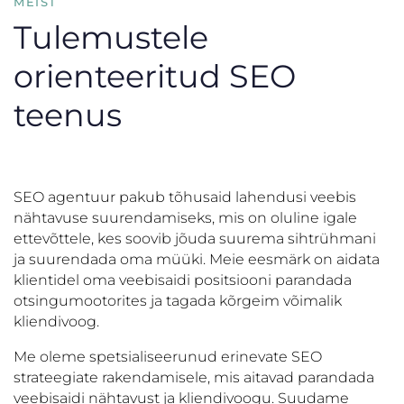
MEIST
Tulemustele
orienteeritud SEO
teenus
SEO agentuur pakub tõhusaid lahendusi veebis
nähtavuse suurendamiseks, mis on oluline igale
ettevõttele, kes soovib jõuda suurema sihtrühmani
ja suurendada oma müüki. Meie eesmärk on aidata
klientidel oma veebisaidi positsiooni parandada
otsingumootorites ja tagada kõrgeim võimalik
kliendivoog.
Me oleme spetsialiseerunud erinevate SEO
strateegiate rakendamisele, mis aitavad parandada
veebisaidi nähtavust ja kliendivoogu. Suudame