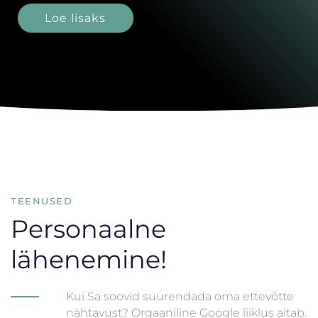
Loe lisaks
TEENUSED
Personaalne
lähenemine!
Kui Sa soovid suurendada oma ettevõtte
nähtavust? Orgaaniline Google liiklus aitab.