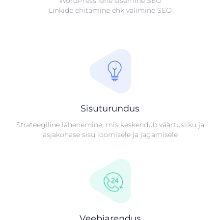
WordPress lehe sisemine SEO
Linkide ehitamine ehk välimine SEO
Sisuturundus
Strateegiline lähenemine, mis keskendub väärtusliku ja
asjakohase sisu loomisele ja jagamisele
Veebiarendus