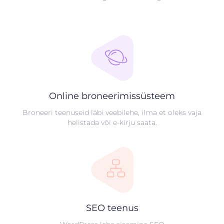
Online broneerimissüsteem
Broneeri teenuseid läbi veebilehe, ilma et oleks vaja
helistada või e-kirju saata.
SEO teenus