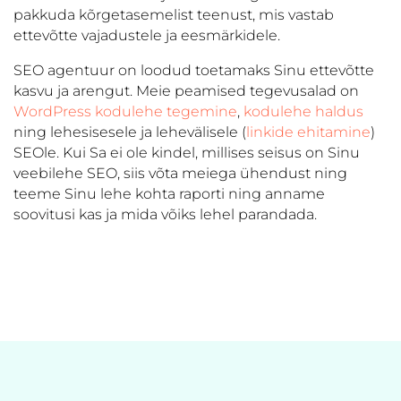
pakkuda kõrgetasemelist teenust, mis vastab
ettevõtte vajadustele ja eesmärkidele.
SEO agentuur on loodud toetamaks Sinu ettevõtte
kasvu ja arengut. Meie peamised tegevusalad on
WordPress kodulehe tegemine
,
kodulehe haldus
ning lehesisesele ja lehevälisele (
linkide ehitamine
)
SEOle. Kui Sa ei ole kindel, millises seisus on Sinu
veebilehe SEO, siis võta meiega ühendust ning
teeme Sinu lehe kohta raporti ning anname
soovitusi kas ja mida võiks lehel parandada.