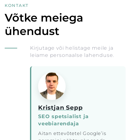
KONTAKT
Võtke meiega
ühendust
Kirjutage või helistage meile ja
leiame personaalse lahenduse.
Kristjan Sepp
SEO spetsialist ja
veebiarendaja
Aitan ettevõtetel Google’is