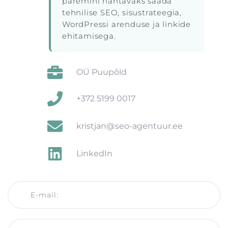
paremini nähtavaks saada
tehnilise SEO, sisustrateegia,
WordPressi arenduse ja linkide
ehitamisega.
OÜ Puupõld
+372 5199 0017
kristjan@seo-agentuur.ee
LinkedIn