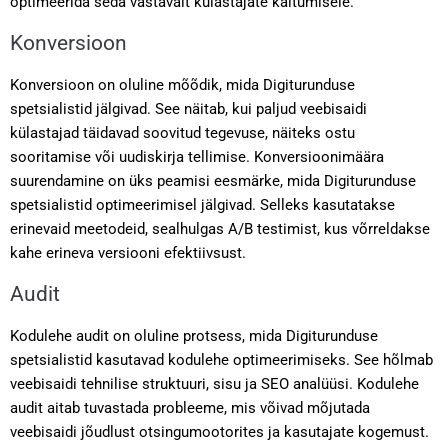
optimeerida seda vastavalt külastajate käitumisele.
Konversioon
Konversioon on oluline mõõdik, mida Digiturunduse
spetsialistid jälgivad. See näitab, kui paljud veebisaidi
külastajad täidavad soovitud tegevuse, näiteks ostu
sooritamise või uudiskirja tellimise. Konversioonimäära
suurendamine on üks peamisi eesmärke, mida Digiturunduse
spetsialistid optimeerimisel jälgivad. Selleks kasutatakse
erinevaid meetodeid, sealhulgas A/B testimist, kus võrreldakse
kahe erineva versiooni efektiivsust.
Audit
Kodulehe audit on oluline protsess, mida Digiturunduse
spetsialistid kasutavad kodulehe optimeerimiseks. See hõlmab
veebisaidi tehnilise struktuuri, sisu ja SEO analüüsi. Kodulehe
audit aitab tuvastada probleeme, mis võivad mõjutada
veebisaidi jõudlust otsingumootorites ja kasutajate kogemust.