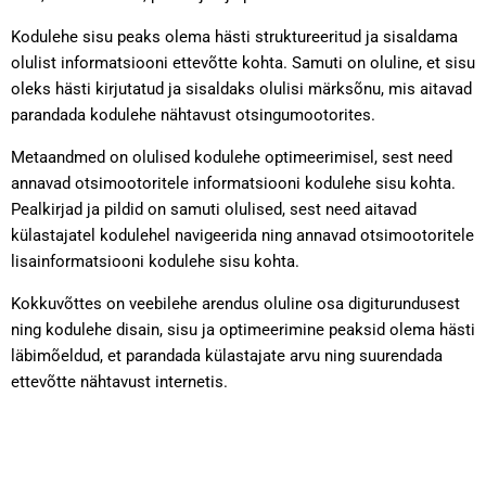
Kodulehe sisu peaks olema hästi struktureeritud ja sisaldama
olulist informatsiooni ettevõtte kohta. Samuti on oluline, et sisu
oleks hästi kirjutatud ja sisaldaks olulisi märksõnu, mis aitavad
parandada kodulehe nähtavust otsingumootorites.
Metaandmed on olulised kodulehe optimeerimisel, sest need
annavad otsimootoritele informatsiooni kodulehe sisu kohta.
Pealkirjad ja pildid on samuti olulised, sest need aitavad
külastajatel kodulehel navigeerida ning annavad otsimootoritele
lisainformatsiooni kodulehe sisu kohta.
Kokkuvõttes on veebilehe arendus oluline osa digiturundusest
ning kodulehe disain, sisu ja optimeerimine peaksid olema hästi
läbimõeldud, et parandada külastajate arvu ning suurendada
ettevõtte nähtavust internetis.