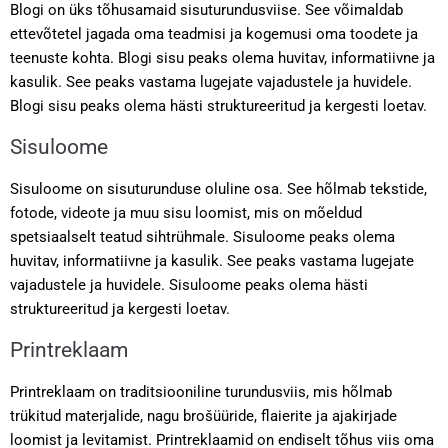
Blogi on üks tõhusamaid sisuturundusviise. See võimaldab
ettevõtetel jagada oma teadmisi ja kogemusi oma toodete ja
teenuste kohta. Blogi sisu peaks olema huvitav, informatiivne ja
kasulik. See peaks vastama lugejate vajadustele ja huvidele.
Blogi sisu peaks olema hästi struktureeritud ja kergesti loetav.
Sisuloome
Sisuloome on sisuturunduse oluline osa. See hõlmab tekstide,
fotode, videote ja muu sisu loomist, mis on mõeldud
spetsiaalselt teatud sihtrühmale. Sisuloome peaks olema
huvitav, informatiivne ja kasulik. See peaks vastama lugejate
vajadustele ja huvidele. Sisuloome peaks olema hästi
struktureeritud ja kergesti loetav.
Printreklaam
Printreklaam on traditsiooniline turundusviis, mis hõlmab
trükitud materjalide, nagu brošüüride, flaierite ja ajakirjade
loomist ja levitamist. Printreklaamid on endiselt tõhus viis oma