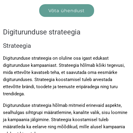
Võta ühendust
Digiturunduse strateegia
Strateegia
Digiturunduse strateegia on oluline osa igast edukast
digiturunduse kampaaniast. Strateegia hõlmab kõiki tegevusi,
mida ettevõte kavatseb teha, et saavutada oma eesmärke
digiturunduses. Strateegia koostamisel tuleb arvestada
ettevõtte brändi, toodete ja teenuste eripäradega ning turu
trendidega.
Digiturunduse strateegia hõlmab mitmeid erinevaid aspekte,
sealhulgas sihtgrupi määratlemine, kanalite valik, sisu loomine
ja kampaania jälgimine. Strateegia koostamisel tuleb
määratleda ka eelarve ning mõõdikud, mille alusel kampaania