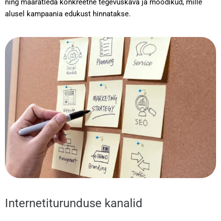
ning määratleda konkreetne tegevuskava ja mõõdikud, mille
alusel kampaania edukust hinnatakse.
Internetiturunduse kanalid