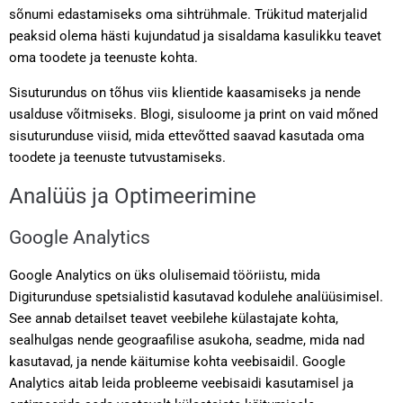
sõnumi edastamiseks oma sihtrühmale. Trükitud materjalid
peaksid olema hästi kujundatud ja sisaldama kasulikku teavet
oma toodete ja teenuste kohta.
Sisuturundus on tõhus viis klientide kaasamiseks ja nende
usalduse võitmiseks. Blogi, sisuloome ja print on vaid mõned
sisuturunduse viisid, mida ettevõtted saavad kasutada oma
toodete ja teenuste tutvustamiseks.
Analüüs ja Optimeerimine
Google Analytics
Google Analytics on üks olulisemaid tööriistu, mida
Digiturunduse spetsialistid kasutavad kodulehe analüüsimisel.
See annab detailset teavet veebilehe külastajate kohta,
sealhulgas nende geograafilise asukoha, seadme, mida nad
kasutavad, ja nende käitumise kohta veebisaidil. Google
Analytics aitab leida probleeme veebisaidi kasutamisel ja