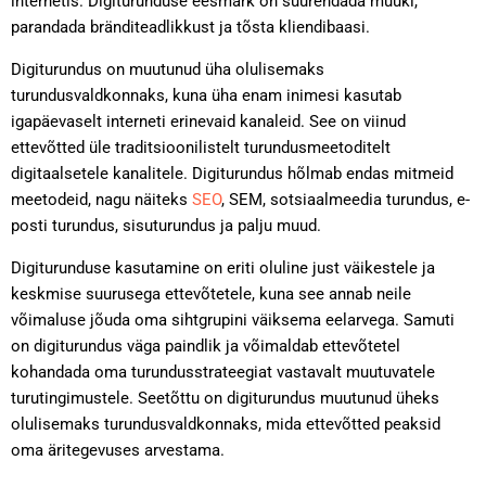
internetis. Digiturunduse eesmärk on suurendada müüki,
parandada bränditeadlikkust ja tõsta kliendibaasi.
Digiturundus on muutunud üha olulisemaks
turundusvaldkonnaks, kuna üha enam inimesi kasutab
igapäevaselt interneti erinevaid kanaleid. See on viinud
ettevõtted üle traditsioonilistelt turundusmeetoditelt
digitaalsetele kanalitele. Digiturundus hõlmab endas mitmeid
meetodeid, nagu näiteks
SEO
, SEM, sotsiaalmeedia turundus, e-
posti turundus, sisuturundus ja palju muud.
Digiturunduse kasutamine on eriti oluline just väikestele ja
keskmise suurusega ettevõtetele, kuna see annab neile
võimaluse jõuda oma sihtgrupini väiksema eelarvega. Samuti
on digiturundus väga paindlik ja võimaldab ettevõtetel
kohandada oma turundusstrateegiat vastavalt muutuvatele
turutingimustele. Seetõttu on digiturundus muutunud üheks
olulisemaks turundusvaldkonnaks, mida ettevõtted peaksid
oma äritegevuses arvestama.