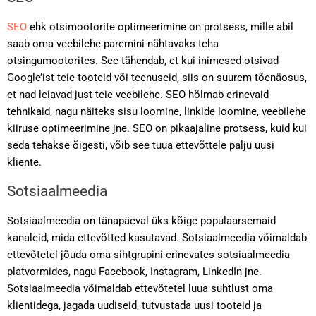
SEO
ehk otsimootorite optimeerimine on protsess, mille abil
saab oma veebilehe paremini nähtavaks teha
otsingumootorites. See tähendab, et kui inimesed otsivad
Google’ist teie tooteid või teenuseid, siis on suurem tõenäosus,
et nad leiavad just teie veebilehe. SEO hõlmab erinevaid
tehnikaid, nagu näiteks sisu loomine, linkide loomine, veebilehe
kiiruse optimeerimine jne. SEO on pikaajaline protsess, kuid kui
seda tehakse õigesti, võib see tuua ettevõttele palju uusi
kliente.
Sotsiaalmeedia
Sotsiaalmeedia on tänapäeval üks kõige populaarsemaid
kanaleid, mida ettevõtted kasutavad. Sotsiaalmeedia võimaldab
ettevõtetel jõuda oma sihtgrupini erinevates sotsiaalmeedia
platvormides, nagu Facebook, Instagram, LinkedIn jne.
Sotsiaalmeedia võimaldab ettevõtetel luua suhtlust oma
klientidega, jagada uudiseid, tutvustada uusi tooteid ja