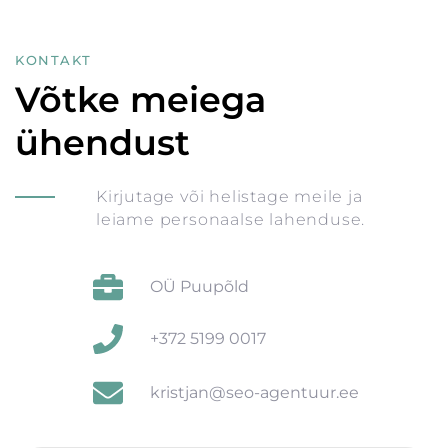
KONTAKT
Võtke meiega
ühendust
Kirjutage või helistage meile ja
leiame personaalse lahenduse.
OÜ Puupõld
+372 5199 0017
kristjan@seo-agentuur.ee