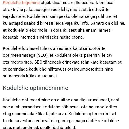
Kodulehe tegemine
algab disainist, mille eesmärk on luua
atraktiivne ja kaasaegne veebileht, mis vastab ettevõtte
vajadustele. Kodulehe disain peaks olema selge ja lihtne, et
külastajad saaksid kiiresti leida vajaliku info. Samuti on oluline,
et koduleht oleks mobiilisõbralik, sest üha enam inimesi
kasutab interneti sirvimiseks nutitelefone.
Kodulehe loomisel tuleks arvestada ka otsimootorite
optimeerimisega (SEO), et koduleht oleks paremini leitav
otsimootorites. SEO tähendab erinevate tehnikate kasutamist,
et parandada kodulehe nähtavust otsingumootorites ning
suurendada külastajate arvu.
Kodulehe optimeerimine
Kodulehe optimeerimine on oluline osa digiturundusest, sest
see aitab parandada kodulehe nähtavust otsingumootorites
ning suurendada külastajate arvu. Kodulehe optimeerimisel
tuleks arvestada erinevate teguritega, nagu näiteks kodulehe
sisu, metaandmed, pealkirjad ja pildid.