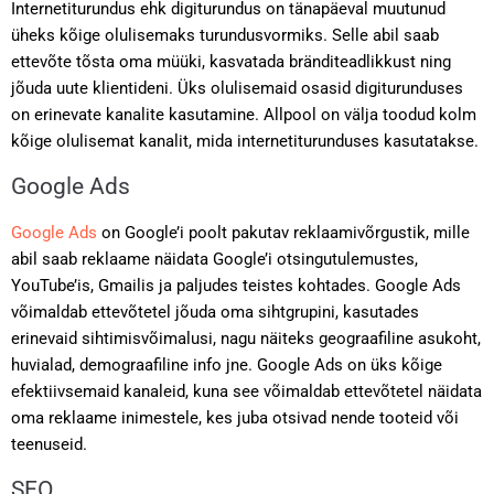
Internetiturundus ehk digiturundus on tänapäeval muutunud
üheks kõige olulisemaks turundusvormiks. Selle abil saab
ettevõte tõsta oma müüki, kasvatada bränditeadlikkust ning
jõuda uute klientideni. Üks olulisemaid osasid digiturunduses
on erinevate kanalite kasutamine. Allpool on välja toodud kolm
kõige olulisemat kanalit, mida internetiturunduses kasutatakse.
Google Ads
Google Ads
on Google’i poolt pakutav reklaamivõrgustik, mille
abil saab reklaame näidata Google’i otsingutulemustes,
YouTube’is, Gmailis ja paljudes teistes kohtades. Google Ads
võimaldab ettevõtetel jõuda oma sihtgrupini, kasutades
erinevaid sihtimisvõimalusi, nagu näiteks geograafiline asukoht,
huvialad, demograafiline info jne. Google Ads on üks kõige
efektiivsemaid kanaleid, kuna see võimaldab ettevõtetel näidata
oma reklaame inimestele, kes juba otsivad nende tooteid või
teenuseid.
SEO