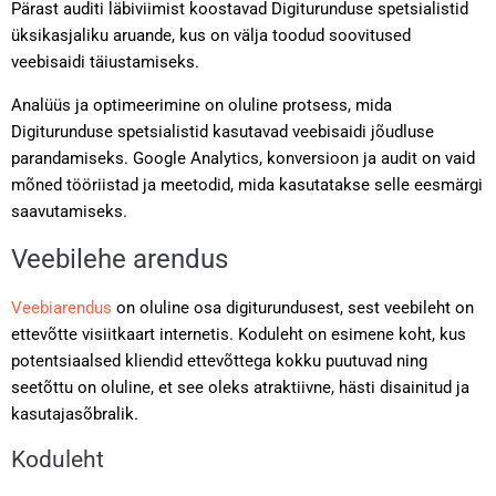
Pärast auditi läbiviimist koostavad Digiturunduse spetsialistid
üksikasjaliku aruande, kus on välja toodud soovitused
veebisaidi täiustamiseks.
Analüüs ja optimeerimine on oluline protsess, mida
Digiturunduse spetsialistid kasutavad veebisaidi jõudluse
parandamiseks. Google Analytics, konversioon ja audit on vaid
mõned tööriistad ja meetodid, mida kasutatakse selle eesmärgi
saavutamiseks.
Veebilehe arendus
Veebiarendus
on oluline osa digiturundusest, sest veebileht on
ettevõtte visiitkaart internetis. Koduleht on esimene koht, kus
potentsiaalsed kliendid ettevõttega kokku puutuvad ning
seetõttu on oluline, et see oleks atraktiivne, hästi disainitud ja
kasutajasõbralik.
Koduleht