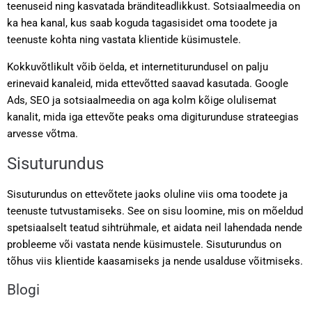
teenuseid ning kasvatada bränditeadlikkust. Sotsiaalmeedia on
ka hea kanal, kus saab koguda tagasisidet oma toodete ja
teenuste kohta ning vastata klientide küsimustele.
Kokkuvõtlikult võib öelda, et internetiturundusel on palju
erinevaid kanaleid, mida ettevõtted saavad kasutada. Google
Ads, SEO ja sotsiaalmeedia on aga kolm kõige olulisemat
kanalit, mida iga ettevõte peaks oma digiturunduse strateegias
arvesse võtma.
Sisuturundus
Sisuturundus on ettevõtete jaoks oluline viis oma toodete ja
teenuste tutvustamiseks. See on sisu loomine, mis on mõeldud
spetsiaalselt teatud sihtrühmale, et aidata neil lahendada nende
probleeme või vastata nende küsimustele. Sisuturundus on
tõhus viis klientide kaasamiseks ja nende usalduse võitmiseks.
Blogi