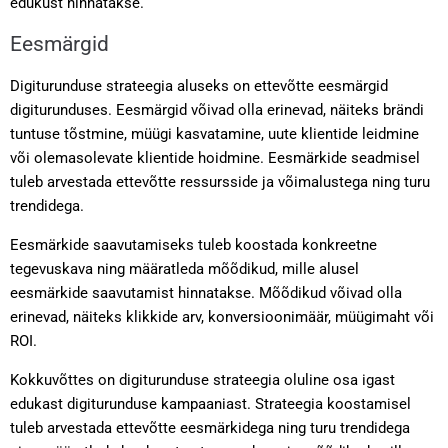
edukust hinnatakse.
Eesmärgid
Digiturunduse strateegia aluseks on ettevõtte eesmärgid
digiturunduses. Eesmärgid võivad olla erinevad, näiteks brändi
tuntuse tõstmine, müügi kasvatamine, uute klientide leidmine
või olemasolevate klientide hoidmine. Eesmärkide seadmisel
tuleb arvestada ettevõtte ressursside ja võimalustega ning turu
trendidega.
Eesmärkide saavutamiseks tuleb koostada konkreetne
tegevuskava ning määratleda mõõdikud, mille alusel
eesmärkide saavutamist hinnatakse. Mõõdikud võivad olla
erinevad, näiteks klikkide arv, konversioonimäär, müügimaht või
ROI.
Kokkuvõttes on digiturunduse strateegia oluline osa igast
edukast digiturunduse kampaaniast. Strateegia koostamisel
tuleb arvestada ettevõtte eesmärkidega ning turu trendidega