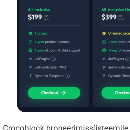
Crocoblock broneerimissüsteemil