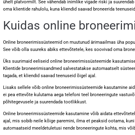
ühelt platvormilt. See vähendab inimlike vigade riski ja suuren
oma klientide rahulolu, kuna kliendid saavad broneerida teenuseid 
Kuidas online broneerimi
Online broneerimissüsteemid on muutunud ärimaailmas üha popula
See võib olla suureks abiks ettevõtetele, kes soovivad oma brone
Üks suurimaid eeliseid online broneerimissüsteemide kasutamisel
Klientide broneerimisandmed salvestatakse automaatselt süsteemi j
tagada, et kliendid saavad teenuseid õigel ajal.
Lisaks sellele võib online broneerimissüsteemide kasutamine aida
ei pea ettevõte kulutama aega telefoni teel broneeringute vastuv
põhitegevusele ja suurendada tootlikkust.
Online broneerimissüsteemide kasutamine võib aidata ettevõtete
ajal, mis sobib neile kõige paremini, ilma et peaksid ootama, kun
automaatseid meeldetuletusi nende broneeringute kohta, mis võib 