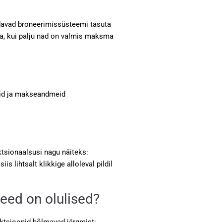
ldavad broneerimissüsteemi tasuta
ma, kui palju nad on valmis maksma
meid ja makseandmeid
tsionaalsusi nagu näiteks:
 lihtsalt klikkige alloleval pildil
need on olulised?