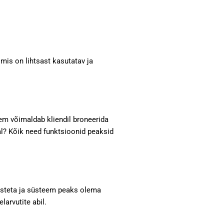
mis on lihtsast kasutatav ja
m võimaldab kliendil broneerida
al? Kõik need funktsioonid peaksid
kusteta ja süsteem peaks olema
larvutite abil.