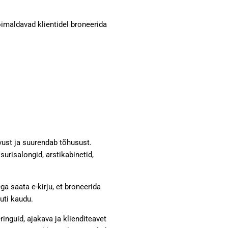
imaldavad klientidel broneerida
vust ja suurendab tõhusust.
risalongid, arstikabinetid,
ga saata e-kirju, et broneerida
vuti kaudu.
nguid, ajakava ja klienditeavet