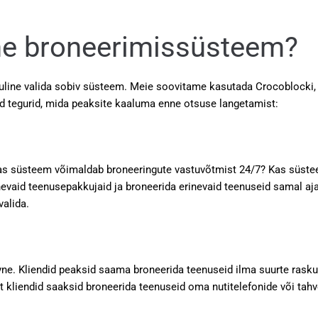
ine broneerimissüsteem?
uline valida sobiv süsteem. Meie soovitame kasutada Crocoblocki, 
ned tegurid, mida peaksite kaaluma enne otsuse langetamist:
as süsteem võimaldab broneeringute vastuvõtmist 24/7? Kas süstee
nevaid teenusepakkujaid ja broneerida erinevaid teenuseid samal aj
alida.
ivne. Kliendid peaksid saama broneerida teenuseid ilma suurte ras
 kliendid saaksid broneerida teenuseid oma nutitelefonide või tahve