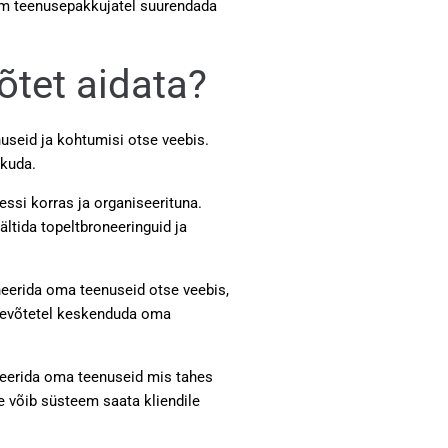
eem teenusepakkujatel suurendada
õtet aidata?
seid ja kohtumisi otse veebis.
kkuda.
ssi korras ja organiseerituna.
ältida topeltbroneeringuid ja
neerida oma teenuseid otse veebis,
ettevõtetel keskenduda oma
neerida oma teenuseid mis tahes
le võib süsteem saata kliendile