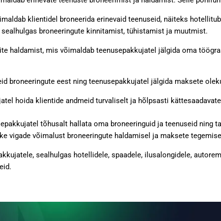
aldab erinevate teenuste broneerimist ja haldamist. Selle põhifu
dab klientidel broneerida erinevaid teenuseid, näiteks hotellitube
sealhulgas broneeringute kinnitamist, tühistamist ja muutmist.
e haldamist, mis võimaldab teenusepakkujatel jälgida oma töögraa
 broneeringute eest ning teenusepakkujatel jälgida maksete olekut
l hoida klientide andmeid turvaliselt ja hõlpsasti kättesaadavate
pakkujatel tõhusalt hallata oma broneeringuid ja teenuseid ning ta
e vigade võimalust broneeringute haldamisel ja maksete tegemise
ujatele, sealhulgas hotellidele, spaadele, ilusalongidele, autore
eid.