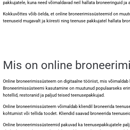
pakkujatele, kuna need võimaldavad neil hallata broneeringuid ja
Kokkuvõttes võib öelda, et online broneerimissüsteemid on muutu
teenuseid mugavalt ja kiiresti ning teenuse pakkujatel hallata bro
Mis on online broneeri
Online broneerimissüsteem on digitaalne tööriist, mis võimaldab 
Broneerimissüsteemi kasutamine on muutunud populaarseks erinev
hotellid, restoranid ja paljud teised teenusepakkujad.
Online broneerimissüsteem võimaldab kliendil broneerida teenuseid 
kohtumist või tellida toodet. Kliendid saavad broneerida teenuseid 
Online broneerimissüsteemid pakuvad ka teenusepakkujatele palju 