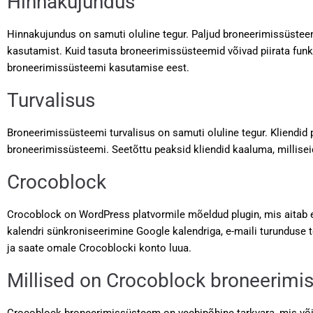
Hinnakujundus
Hinnakujundus on samuti oluline tegur. Paljud broneerimissüste
kasutamist. Kuid tasuta broneerimissüsteemid võivad piirata funk
broneerimissüsteemi kasutamise eest.
Turvalisus
Broneerimissüsteemi turvalisus on samuti oluline tegur. Kliendi
broneerimissüsteemi. Seetõttu peaksid kliendid kaaluma, millis
Crocoblock
Crocoblock on WordPress platvormile mõeldud plugin, mis aitab e
kalendri sünkroniseerimine Google kalendriga, e-maili turunduse tö
ja saate omale Crocoblocki konto luua.
Millised on Crocoblock broneerimiss