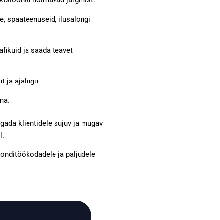
nktsioonid hõlmavad järgmist:
, spaateenuseid, ilusalongi
fikuid ja saada teavet
 ja ajalugu.
na.
gada klientidele sujuv ja mugav
l.
monditöökodadele ja paljudele