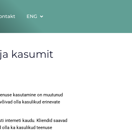
ontakt
ENG
ja kasumit
e teenuse kasutamine on muutunud
õivad olla kasulikud erinevate
ti interneti kaudu. Kliendid saavad
 olla ka kasulikud teenuse