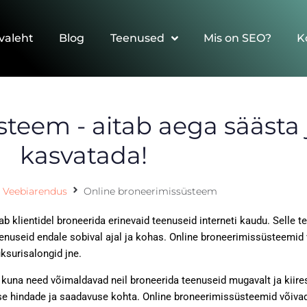
valeht
Blog
Teenused
Mis on SEO?
K
teem - aitab aega säästa 
kasvatada!
Veebiarendus
Online broneerimissüsteem
b klientidel broneerida erinevaid teenuseid interneti kaudu. Sell
nuseid endale sobival ajal ja kohas. Online broneerimissüsteemid v
ksurisalongid jne.
 kuna need võimaldavad neil broneerida teenuseid mugavalt ja kiires
use hindade ja saadavuse kohta. Online broneerimissüsteemid võivad