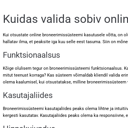
Kuidas valida sobiv onl
Kui otsustate online broneerimissüsteemi kasutusele võtta, on ol
hallatav ilma, et peaksite iga kuu selle eest tasuma. Siin on mõ
Funktsionaalsus
Kõige olulisem tegur on broneerimissüsteemi funktsionaalsus. K
mitut teenust korraga? Kas süsteem võimaldab kliendil valida eri
olema kaalumisel, kui otsustatakse, milline broneerimissüsteem v
Kasutajaliides
Broneerimissüsteemi kasutajaliides peaks olema lihtne ja intuiti
kergesti kasutatav. Kasutajaliides peaks olema ka responsiivne, et