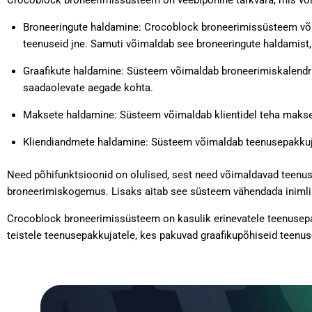
Crocoblock broneerimissüsteem on veebipõhine tarkvara, mis võim
Broneeringute haldamine: Crocoblock broneerimissüsteem võimal
teenuseid jne. Samuti võimaldab see broneeringute haldamist, 
Graafikute haldamine: Süsteem võimaldab broneerimiskalendrit
saadaolevate aegade kohta.
Maksete haldamine: Süsteem võimaldab klientidel teha makseid
Kliendiandmete haldamine: Süsteem võimaldab teenusepakkujate
Need põhifunktsioonid on olulised, sest need võimaldavad teenuse
broneerimiskogemus. Lisaks aitab see süsteem vähendada inimlik
Crocoblock broneerimissüsteem on kasulik erinevatele teenusepakk
teistele teenusepakkujatele, kes pakuvad graafikupõhiseid teenus