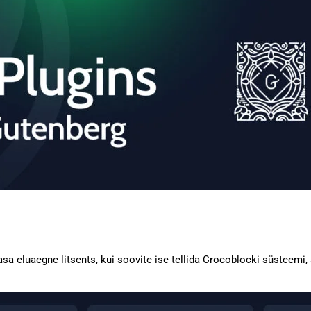
 eluaegne litsents, kui soovite ise tellida Crocoblocki süsteemi, si