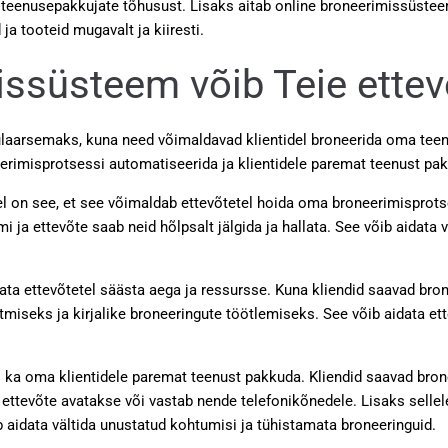
dab teenusepakkujate tõhusust. Lisaks aitab online broneerimissüst
ja tooteid mugavalt ja kiiresti.
ssüsteem võib Teie ettev
arsemaks, kuna need võimaldavad klientidel broneerida oma teenu
erimisprotsessi automatiseerida ja klientidele paremat teenust pa
 on see, et see võimaldab ettevõtetel hoida oma broneerimisprotse
a ettevõte saab neid hõlpsalt jälgida ja hallata. See võib aidata v
ta ettevõtetel säästa aega ja ressursse. Kuna kliendid saavad bro
õtmiseks ja kirjalike broneeringute töötlemiseks. See võib aidata 
l ka oma klientidele paremat teenust pakkuda. Kliendid saavad bro
i ettevõte avatakse või vastab nende telefonikõnedele. Lisaks selle
aidata vältida unustatud kohtumisi ja tühistamata broneeringuid.