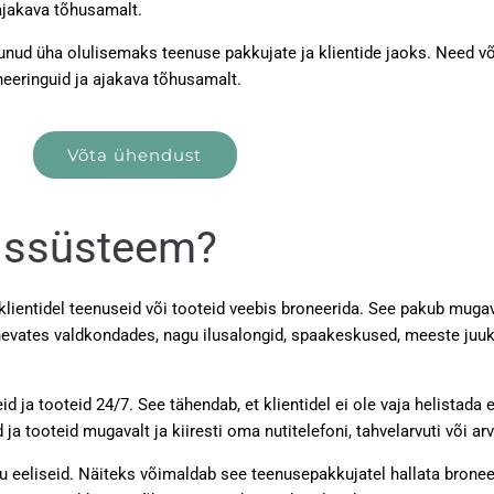
 ajakava tõhusamalt.
nud üha olulisemaks teenuse pakkujate ja klientide jaoks. Need võ
neeringuid ja ajakava tõhusamalt.
Võta ühendust
missüsteem?
klientidel teenuseid või tooteid veebis broneerida. See pakub muga
ates valdkondades, nagu ilusalongid, spaakeskused, meeste juuksu
ja tooteid 24/7. See tähendab, et klientidel ei ole vaja helistada e
ja tooteid mugavalt ja kiiresti oma nutitelefoni, tahvelarvuti või ar
eeliseid. Näiteks võimaldab see teenusepakkujatel hallata broneeri