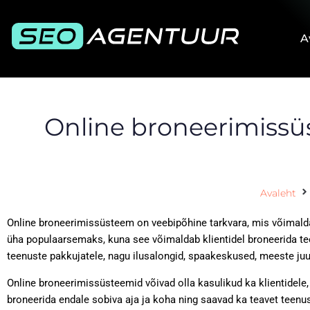
A
Online broneerimissüs
Avaleht
Online broneerimissüsteem on veebipõhine tarkvara, mis võimalda
üha populaarsemaks, kuna see võimaldab klientidel broneerida tee
teenuste pakkujatele, nagu ilusalongid, spaakeskused, meeste juu
Online broneerimissüsteemid võivad olla kasulikud ka klientidele,
broneerida endale sobiva aja ja koha ning saavad ka teavet teen