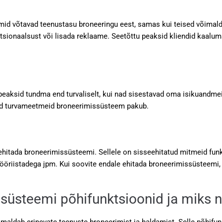
emid võtavad teenustasu broneeringu eest, samas kui teised võima
tsionaalsust või lisada reklaame. Seetõttu peaksid kliendid kaalu
d peaksid tundma end turvaliselt, kui nad sisestavad oma isikuand
eid turvameetmeid broneerimissüsteem pakub.
hitada broneerimissüsteemi. Sellele on sisseehitatud mitmeid funk
öriistadega jpm. Kui soovite endale ehitada broneerimissüsteemi, siis
üsteemi põhifunktsioonid ja miks 