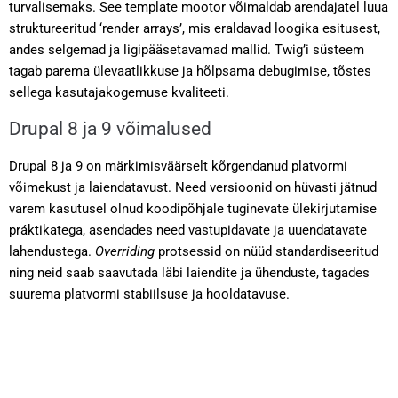
turvalisemaks. See template mootor võimaldab arendajatel luua
struktureeritud ‘render arrays’, mis eraldavad loogika esitusest,
andes selgemad ja ligipääsetavamad mallid. Twig’i süsteem
tagab parema ülevaatlikkuse ja hõlpsama debugimise, tõstes
sellega kasutajakogemuse kvaliteeti.
Drupal 8 ja 9 võimalused
Drupal 8 ja 9 on märkimisväärselt kõrgendanud platvormi
võimekust ja laiendatavust. Need versioonid on hüvasti jätnud
varem kasutusel olnud koodipõhjale tuginevate ülekirjutamise
práktikatega, asendades need vastupidavate ja uuendatavate
lahendustega.
Overriding
protsessid on nüüd standardiseeritud
ning neid saab saavutada läbi laiendite ja ühenduste, tagades
suurema platvormi stabiilsuse ja hooldatavuse.