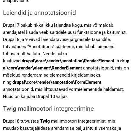
adaptiivsuse.
Laiendid ja annotatsioonid
Drupal 7 pakub rikkalikku laiendite kogu, mis võimaldab
arendajatel lisada veebisaitidele uusi funktsioone ja käitumist.
Drupal 8 ja 9 viivad laiendatavuse järgmisele tasandile,
tutvustades “Annotations” süsteemi, mis lubab laiendeid
tõhusamalt hallata. Nende hulka
kuuluvad
drupal\core\render\annotation\RenderElement
ja
drup
al\core\render\element\RenderElement
annotatsioonid, mis on
mõeldud renderdamise elemendid kirjeldamiseks,
ning
drupal\core\render\annotation\FormElement
annotatsioonid, mis lihtsustavad vormielementide haldamist.
Nüüd on ka juba Drupal 10 väljas
Twig mallimootori integreerimine
Drupal 8 tutvustas
Twig
mallimootori integreerimist, mis
muudab kasutajaliidese arendamise palju intuitiivsemaks ja