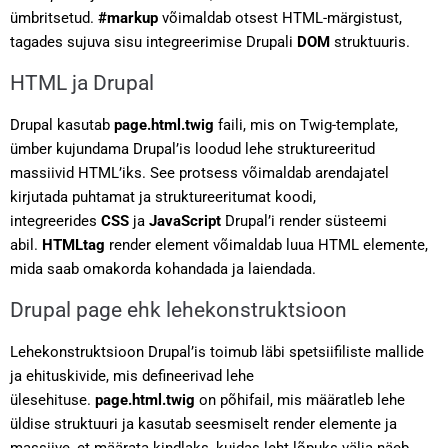
ümbritsetud.
#markup
võimaldab otsest HTML-märgistust,
tagades sujuva sisu integreerimise Drupali
DOM
struktuuris.
HTML ja Drupal
Drupal kasutab
page.html.twig
faili, mis on Twig-template,
ümber kujundama Drupal’is loodud lehe struktureeritud
massiivid HTML’iks. See protsess võimaldab arendajatel
kirjutada puhtamat ja struktureeritumat koodi,
integreerides
CSS
ja
JavaScript
Drupal’i render süsteemi
abil.
HTMLtag
render element võimaldab luua HTML elemente,
mida saab omakorda kohandada ja laiendada.
Drupal page ehk lehekonstruktsioon
Lehekonstruktsioon Drupal’is toimub läbi spetsiifiliste mallide
ja ehituskivide, mis defineerivad lehe
ülesehituse.
page.html.twig
on põhifail, mis määratleb lehe
üldise struktuuri ja kasutab seesmiselt render elemente ja