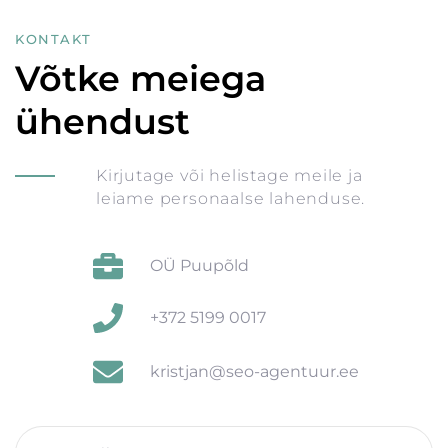
KONTAKT
Võtke meiega
ühendust
Kirjutage või helistage meile ja
leiame personaalse lahenduse.
OÜ Puupõld
+372 5199 0017
kristjan@seo-agentuur.ee