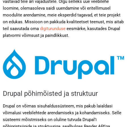
vastavad teie äri vajadustele. Olgu selleks uue veebilehe
loomine, olemasoleva saidi uuendamine või eritellimusel
moodulite arendamine, meie eksperdid tagavad, et teie projekt
on edukas. Missioon on pakkuda kvaliteetset teenust, mis aitab
teil saavutada oma
digiturunduse
eesmärke, kasutades Drupal
platvormi võimsust ja paindlikkust.
Drupal põhimõisted ja struktuur
Drupal on võimas sisuhaldussüsteem, mis pakub laialdasi
võimalusi veebilehtede arendamiseks ja kohandamiseks. Selle
süsteemi mõistmiseks on oluline tutvuda Drupal’i
põhiprintsiipide ja struktuuriga, sealhulgas Render API’ga,