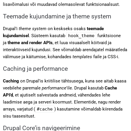
lisavõimalusi või muudavad olemasolevat funktsionaalsust.
Teemade kujundamine ja theme system
Drupal’i
theme system
on keskseks osaks
teemade
kujundamisel
. Süsteem kasutab
hook_theme
funktsioone
ja
theme and render APIs
, et luua visuaalselt köitvaid ja
interaktiivseid kujundusi. See võimaldab arendajatel määratleda
välimuse ja käitumise, kohandades
templates
faile ja CSS-i.
Caching ja performance
Caching
on Drupal’is kriitilise tähtsusega, kuna see aitab kaasa
veebilehe paremale
performance
’ile. Drupal kasutab
Cache
API’d
, et ajutiselt salvestada andmeid, vähendades lehe
laadimise aega ja serveri koormust. Elementide, nagu render
arrays, varjatud (
#cache
) kasutamine võimaldab kiirendada
sisu taasesitust.
Drupal Core’is navigeerimine