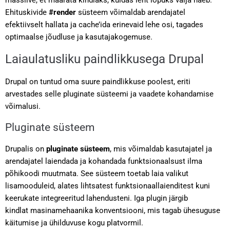
massiive, et määrata kindlaks, kuidas leht lõpuks välja näeb.
Ehituskivide
#render
süsteem võimaldab arendajatel
efektiivselt hallata ja cache’ida erinevaid lehe osi, tagades
optimaalse jõudluse ja kasutajakogemuse.
Laiaulatusliku paindlikkusega Drupal
Drupal on tuntud oma suure paindlikkuse poolest, eriti
arvestades selle pluginate süsteemi ja vaadete kohandamise
võimalusi.
Pluginate süsteem
Drupalis on
pluginate süsteem
, mis võimaldab kasutajatel ja
arendajatel laiendada ja kohandada funktsionaalsust ilma
põhikoodi muutmata. See süsteem toetab laia valikut
lisamooduleid, alates lihtsatest funktsionaallaienditest kuni
keerukate integreeritud lahendusteni. Iga plugin järgib
kindlat masinamehaanika konventsiooni, mis tagab ühesuguse
käitumise ja ühilduvuse kogu platvormil.