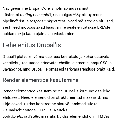
Navigeerimine Drupal Core’is hõlmab arusaamist
süsteemi
routing concepts
‘t, sealhulgas **Symfony render
pipeline’**ist ja
response object
itest. Need mõisted on olulised,
sest need moodustavad baasi, mille peale ehitatakse URL’ide
haldamine ja kasutajale sisu edastamine.
Lehe ehitus Drupal’is
Drupal’i platvorm võimaldab luua keerukaid ja kohandatavaid
veebilehti, kasutades erinevaid tehnilisi elemente, nagu CSS ja
JavaScript, ning Drupal’ile omaseid tarkvaraarenduse praktikaid.
Render elementide kasutamine
Render elementide kasutamine on Drupal’is kriitiline osa lehe
ehitusest. Need elemendid on struktureeritud massiivid, mis
kirjeldavad, kuidas konkreetne sisu või andmed tuleks
visuaalselt esitada HTML-is. Näiteks
võib
#prefix
ja
#suffix
määrata, kuidas elemendid on HTML’is