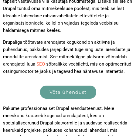
täpselt vastavusse viia kasutaja nõudmistega. Lisaks sellele on
Drupal tuntud oma mitmekeelsuse poolest, mis teeb sellest
ideaalse lahenduse rahvusvahelistele ettevõtetele ja
organisatsioonidele, kellel on vajadus tegeleda veebisisu
haldamisega mitmes keeles.
Drupaliga töötavate arendajate kogukond on aktiivne ja
pühendunud, pakkudes järjepidevat tuge ning uute laienduste ja
moodulite arendamist. See mitmekülgne platvorm võimaldab
arendajatel luua
SEO
-sõbralikke veebilehti, mis on optimeeritud
otsingumootorite jaoks ja tagavad hea nähtavuse internetis.
Võta ühendust
Pakume professionaalset Drupal arendusteenust. Meie
meeskond koosneb kogenud arendajatest, kes on
spetsialiseerunud Drupal platvormile ja suudavad realiseerida
keerukaid projekte, pakkudes kohandatud lahendusi, mis