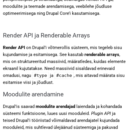
moodulite ja teemade arendamisega, veebilehe jõudluse
optimeerimisega ning Drupal Core’i kasutamisega.
Render API ja Renderable Arrays
Render API
on Drupal’i võtmerollis süsteem, mis tegeleb sisu
kujundamise ja esitamisega. See kasutab
renderable arrays
,
mis on struktureeritud massiivid, määratledes, kuidas elemente
ekraanil kujutatakse. Need massiivid sisaldavad erinevaid
omadusi, nagu
#type
ja
#cache
, mis aitavad määrata sisu
esitamise viisi ja jõudlust.
Moodulite arendamine
Drupal’is saavad
moodulite arendajad
laiendada ja kohandada
süsteemi funktsioone, luues uusi mooduleid.
Plugin API
ja
teised Drupal’i tööriistad võimaldavad arendajatel kujundada
mooduleid, mis suhtlevad ülejäänud süsteemiga ja pakuvad