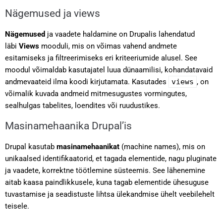
Nägemused ja views
Nägemused
ja vaadete haldamine on Drupalis lahendatud
läbi
Views
mooduli, mis on võimas vahend andmete
esitamiseks ja filtreerimiseks eri kriteeriumide alusel. See
moodul võimaldab kasutajatel luua dünaamilisi, kohandatavaid
andmevaateid ilma koodi kirjutamata. Kasutades
views
, on
võimalik kuvada andmeid mitmesugustes vormingutes,
sealhulgas tabelites, loendites või ruudustikes.
Masinamehaanika Drupal’is
Drupal kasutab
masinamehaanikat
(machine names), mis on
unikaalsed identifikaatorid, et tagada elementide, nagu pluginate
ja vaadete, korrektne töötlemine süsteemis. See lähenemine
aitab kaasa paindlikkusele, kuna tagab elementide ühesuguse
tuvastamise ja seadistuste lihtsa ülekandmise ühelt veebilehelt
teisele.