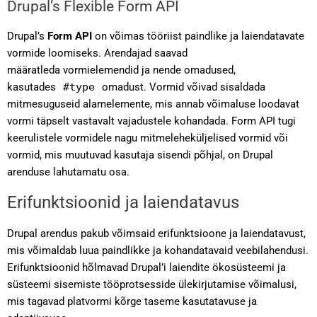
Drupal’s Flexible Form API
Drupal’s
Form API
on võimas tööriist paindlike ja laiendatavate
vormide loomiseks. Arendajad saavad
määratleda vormielemendid ja nende omadused,
kasutades
#type
omadust. Vormid võivad sisaldada
mitmesuguseid alamelemente, mis annab võimaluse loodavat
vormi täpselt vastavalt vajadustele kohandada. Form API tugi
keerulistele vormidele nagu mitmeleheküljelised vormid või
vormid, mis muutuvad kasutaja sisendi põhjal, on Drupal
arenduse lahutamatu osa.
Erifunktsioonid ja laiendatavus
Drupal arendus pakub võimsaid erifunktsioone ja laiendatavust,
mis võimaldab luua paindlikke ja kohandatavaid veebilahendusi.
Erifunktsioonid hõlmavad Drupal’i laiendite ökosüsteemi ja
süsteemi sisemiste tööprotsesside ülekirjutamise võimalusi,
mis tagavad platvormi kõrge taseme kasutatavuse ja