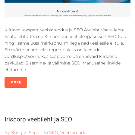
Kiirlaenuekspert veebiarendus ja SEO Avaleht Vaata lehte
Vaata lehte Teeme Kiirlaen veebilehele igakuiselt SEO töid
ning lisame uusi märksõnu, millega nad veel esile ei tule.
Ettevõtte peamiseks tegevusalaks on laenude
võrdlusplatvorm, kus saab võrrelda erinevaid kiirlaenu
pakkujad. Sisemine- ja välimine SEO. Manuaalne linkide
ehitamine.
MORE
Iriscorp veebileht ja SEO
By
Kristjan Sepp
In
SEO
,
Veebiarendus