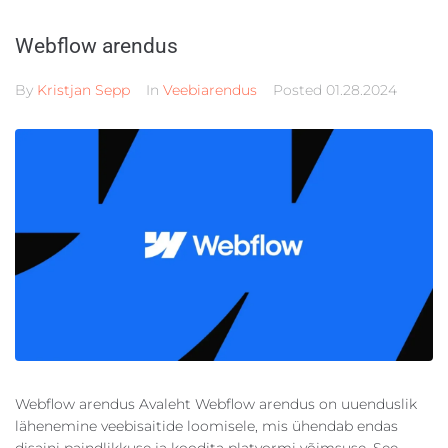
Webflow arendus
By
Kristjan Sepp
In
Veebiarendus
Posted
01.28.2024
Webflow arendus Avaleht Webflow arendus on uuenduslik
lähenemine veebisaitide loomisele, mis ühendab endas