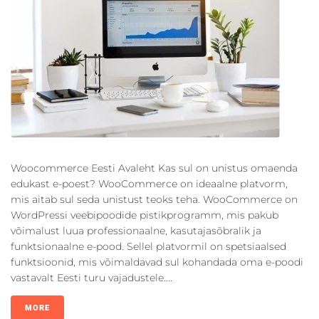
Woocommerce Eesti Avaleht Kas sul on unistus omaenda
edukast e-poest? WooCommerce on ideaalne platvorm,
mis aitab sul seda unistust teoks teha. WooCommerce on
WordPressi veebipoodide pistikprogramm, mis pakub
võimalust luua professionaalne, kasutajasõbralik ja
funktsionaalne e-pood. Sellel platvormil on spetsiaalsed
funktsioonid, mis võimaldavad sul kohandada oma e-poodi
vastavalt Eesti turu vajadustele....
MORE