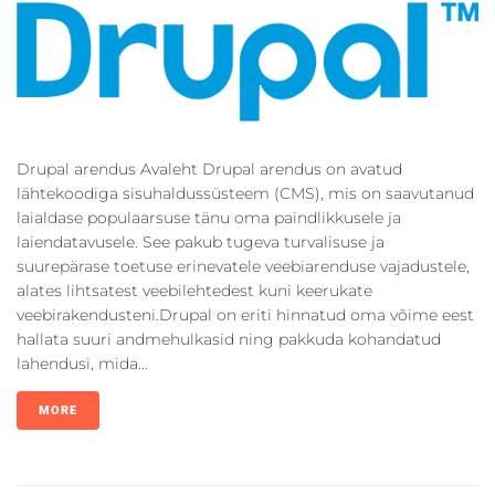
Drupal arendus Avaleht Drupal arendus on avatud
lähtekoodiga sisuhaldussüsteem (CMS), mis on saavutanud
laialdase populaarsuse tänu oma paindlikkusele ja
laiendatavusele. See pakub tugeva turvalisuse ja
suurepärase toetuse erinevatele veebiarenduse vajadustele,
alates lihtsatest veebilehtedest kuni keerukate
veebirakendusteni.Drupal on eriti hinnatud oma võime eest
hallata suuri andmehulkasid ning pakkuda kohandatud
lahendusi, mida...
MORE