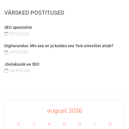
VÄRSKED POSTITUSED
SEO spetsialist
07.13.2026
Digiturundus: Mis see on ja kuidas see Teie ettevõtet aitab?
07.11.2026
Jõulukuusk.ee SEO
04.19.2026
august 2026
E
T
K
N
R
L
P