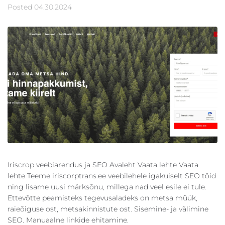
Posted
04.30.2024
Iriscrop veebiarendus ja SEO Avaleht Vaata lehte Vaata
lehte Teeme iriscorptrans.ee veebilehele igakuiselt SEO töid
ning lisame uusi märksõnu, millega nad veel esile ei tule.
Ettevõtte peamisteks tegevusaladeks on metsa müük,
raieõiguse ost, metsakinnistute ost. Sisemine- ja välimine
SEO. Manuaalne linkide ehitamine.