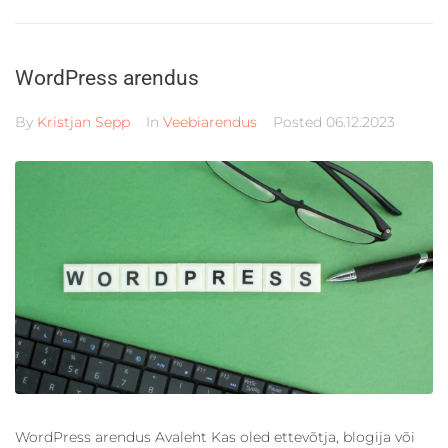
WordPress arendus
By
Kristjan Sepp
In
Veebiarendus
Posted
06.12.2023
WordPress arendus Avaleht Kas oled ettevõtja, blogija või