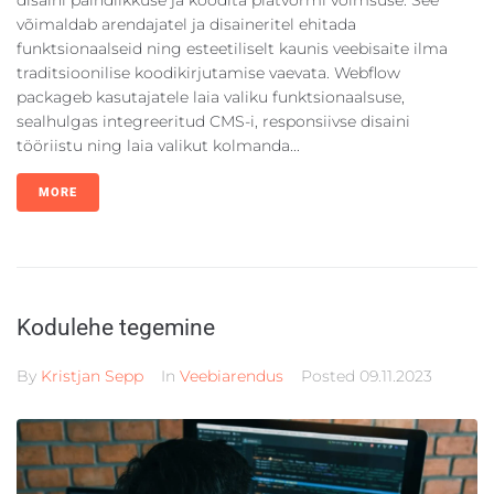
disaini paindlikkuse ja koodita platvormi võimsuse. See
võimaldab arendajatel ja disaineritel ehitada
funktsionaalseid ning esteetiliselt kaunis veebisaite ilma
traditsioonilise koodikirjutamise vaevata. Webflow
packageb kasutajatele laia valiku funktsionaalsuse,
sealhulgas integreeritud CMS-i, responsiivse disaini
tööriistu ning laia valikut kolmanda...
MORE
Kodulehe tegemine
By
Kristjan Sepp
In
Veebiarendus
Posted
09.11.2023