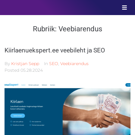
Rubriik:
Veebiarendus
Kiirlaenuekspert.ee veebileht ja SEO
By
Kristjan Sepp
In
SEO
,
Veebiarendus
Posted
05.28.2024