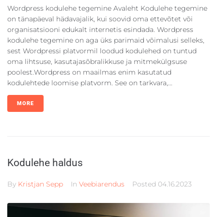
Wordpress kodulehe tegemine Avaleht Kodulehe tegemine
on tänapäeval hädavajalik, kui soovid oma ettevõtet või
organisatsiooni edukalt internetis esindada. Wordpress
kodulehe tegemine on aga üks parimaid võimalusi selleks,
sest Wordpressi platvormil loodud kodulehed on tuntud
oma lihtsuse, kasutajasõbralikkuse ja mitmekülgsuse
poolest.Wordpress on maailmas enim kasutatud
kodulehtede loomise platvorm. See on tarkvara,...
MORE
Kodulehe haldus
By
Kristjan Sepp
In
Veebiarendus
Posted
04.16.2023