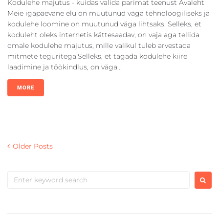
Kodulehe majutus - kuidas valida parimat teenust Avaleht
Meie igapäevane elu on muutunud väga tehnoloogiliseks ja
kodulehe loomine on muutunud väga lihtsaks. Selleks, et
koduleht oleks internetis kättesaadav, on vaja aga tellida
omale kodulehe majutus, mille valikul tuleb arvestada
mitmete teguritega.Selleks, et tagada kodulehe kiire
laadimine ja töökindlus, on väga...
MORE
Older Posts