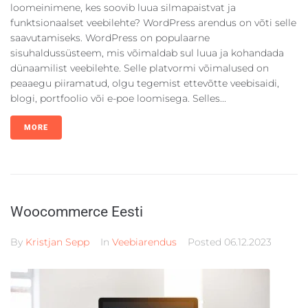
loomeinimene, kes soovib luua silmapaistvat ja
funktsionaalset veebilehte? WordPress arendus on võti selle
saavutamiseks. WordPress on populaarne
sisuhaldussüsteem, mis võimaldab sul luua ja kohandada
dünaamilist veebilehte. Selle platvormi võimalused on
peaaegu piiramatud, olgu tegemist ettevõtte veebisaidi,
blogi, portfoolio või e-poe loomisega. Selles...
MORE
Woocommerce Eesti
By
Kristjan Sepp
In
Veebiarendus
Posted
06.12.2023