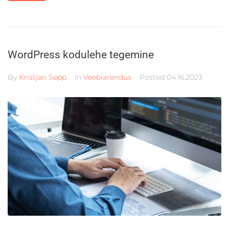
WordPress kodulehe tegemine
By
Kristjan Sepp
In
Veebiarendus
Posted
04.16.2023