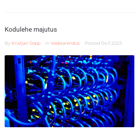
Kodulehe majutus
By
Kristjan Sepp
In
Veebiarendus
Posted
04.11.2023