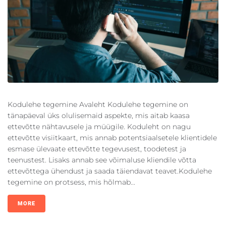
Kodulehe tegemine Avaleht Kodulehe tegemine on
tänapäeval üks olulisemaid aspekte, mis aitab kaasa
ettevõtte nähtavusele ja müügile. Koduleht on nagu
ettevõtte visiitkaart, mis annab potentsiaalsetele klientidele
esmase ülevaate ettevõtte tegevusest, toodetest ja
teenustest. Lisaks annab see võimaluse kliendile võtta
ettevõttega ühendust ja saada täiendavat teavet.Kodulehe
tegemine on protsess, mis hõlmab...
MORE