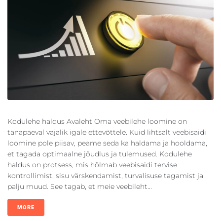
Kodulehe haldus Avaleht Oma veebilehe loomine on
tänapäeval vajalik igale ettevõttele. Kuid lihtsalt veebisaidi
loomine pole piisav, peame seda ka haldama ja hooldama,
et tagada optimaalne jõudlus ja tulemused. Kodulehe
haldus on protsess, mis hõlmab veebisaidi tervise
kontrollimist, sisu värskendamist, turvalisuse tagamist ja
palju muud. See tagab, et meie veebileht...
MORE