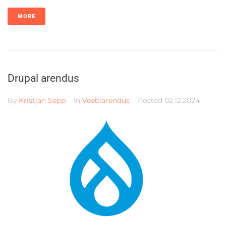
MORE
Drupal arendus
By
Kristjan Sepp
In
Veebiarendus
Posted
02.12.2024